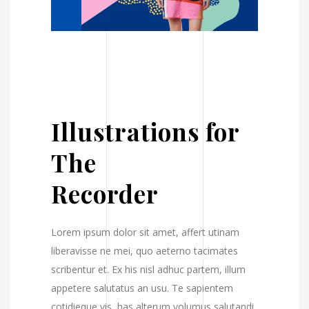
Illustrations for
The
Recorder
Lorem ipsum dolor sit amet, affert utinam
liberavisse ne mei, quo aeterno tacimates
scribentur et. Ex his nisl adhuc partem, illum
appetere salutatus an usu. Te sapientem
cotidieque vis, has alterum volumus salutandi