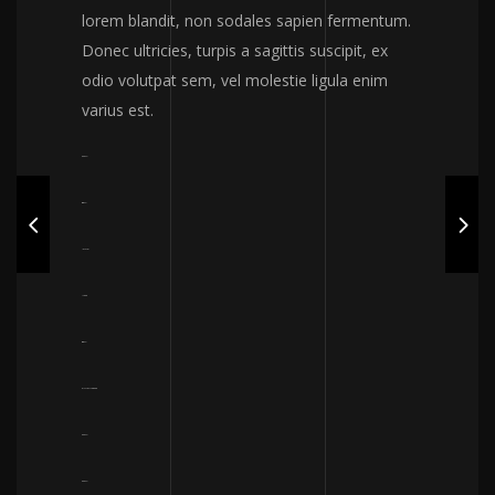
lorem blandit, non sodales sapien fermentum.
Donec ultricies, turpis a sagittis suscipit, ex
odio volutpat sem, vel molestie ligula enim
varius est.
toto togel
situs togel
link gacor
jacktoto
situs togel
myhouseoffurniture.com
toto togel
toto togel