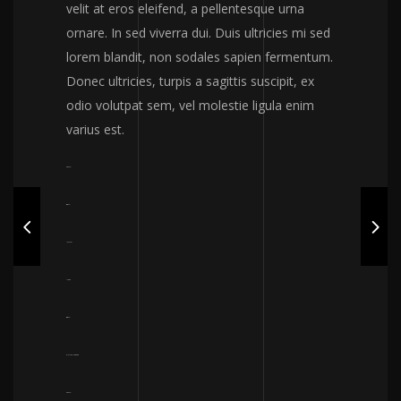
velit at eros eleifend, a pellentesque urna
ornare. In sed viverra dui. Duis ultricies mi sed
lorem blandit, non sodales sapien fermentum.
Donec ultricies, turpis a sagittis suscipit, ex
odio volutpat sem, vel molestie ligula enim
varius est.
toto togel
situs togel
link gacor
jacktoto
situs togel
myhouseoffurniture.com
toto togel